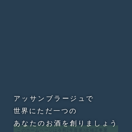
ア
ッ
サ
ン
ブ
ラ
ー
ジ
ュ
で
世
界
に
た
だ
一
つ
の
あ
な
た
の
お
酒
を
創
り
ま
し
ょ
う